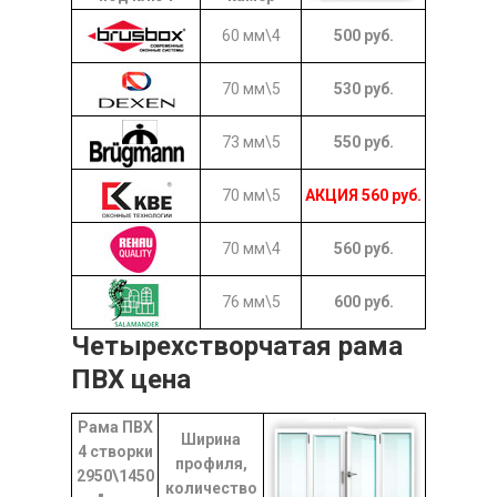
60 мм\4
500
руб.
70 мм\5
530
руб.
73 мм\5
550
руб.
70 мм\5
АКЦИЯ
560
руб.
70 мм\4
560
руб.
76 мм\5
600
руб.
Четырехстворчатая рама
ПВХ цена
Рама ПВХ
Ширина
4 створки
профиля,
2950\1450
количество