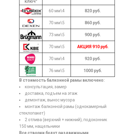
ключ"
60 мм\4
820
руб.
70 мм\5
860
руб.
73 мм\5
900
руб.
70 мм\5
АКЦИЯ
910
руб.
70 мм\4
920
руб.
76 мм\5
1000
руб.
В стоимость балконной рамы включено:
консультация, замер
доставка, подъем на этаж
демонтаж, вынос мусора
монтаж балконной рамы (однокамерный
стеклопакет)
2 отлива (верхний + нижний), подоконник
150 мм, нащельники
Все створки будут раздвижными