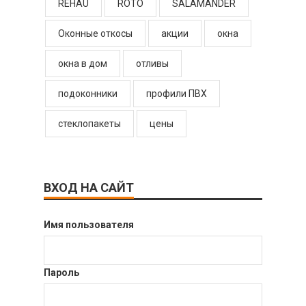
REHAU
ROTO
SALAMANDER
Оконные откосы
акции
окна
окна в дом
отливы
подоконники
профили ПВХ
стеклопакеты
цены
ВХОД НА САЙТ
Имя пользователя
Пароль