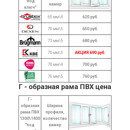
"под
камер
ключ"
60 мм\4
620
руб.
70 мм\5
650
руб.
73 мм\5
680
руб.
70 мм\5
АКЦИЯ
690
руб.
70 мм\4
700
руб.
76 мм\5
760
руб.
Г - образная рама ПВХ цена
Г-
образная
Ширина
рама ПВХ
профиля,
1300\1400
количество
"под
камер